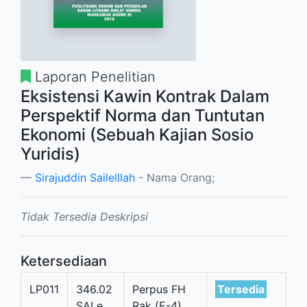
Laporan Penelitian
Eksistensi Kawin Kontrak Dalam
Perspektif Norma dan Tuntutan
Ekonomi (Sebuah Kajian Sosio
Yuridis)
Sirajuddin Sailelllah
- Nama Orang;
Tidak Tersedia Deskripsi
Ketersediaan
LP011
346.02
Perpus FH
Tersedia
SAI e
Rak (E-4)