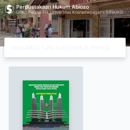
Perpustakaan Hukum Abioso
OPAC Perpus FH, Universitas Krisnadwipayana (UNKRIS)