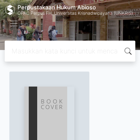
Perpustakaan Hukum Abioso
OPAC Perpus FH, Universitas Krisnadwipayana (UNKRIS)