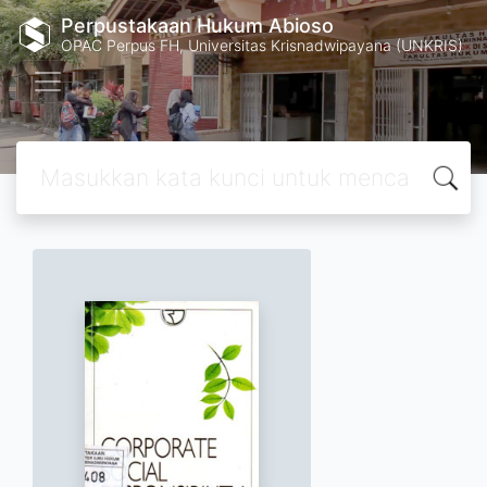
Perpustakaan Hukum Abioso
OPAC Perpus FH, Universitas Krisnadwipayana (UNKRIS)