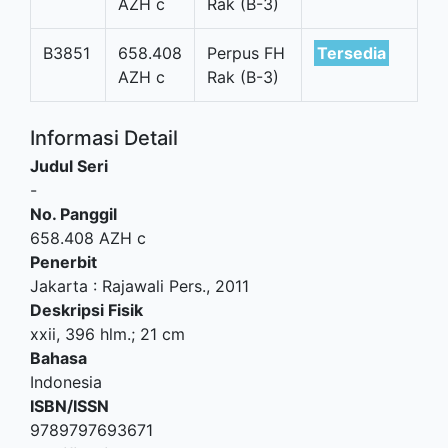
AZH c
Rak (B-3)
B3851
658.408
Perpus FH
Tersedia
AZH c
Rak (B-3)
Informasi Detail
Judul Seri
-
No. Panggil
658.408 AZH c
Penerbit
Jakarta
:
Rajawali Pers
.,
2011
Deskripsi Fisik
xxii, 396 hlm.; 21 cm
Bahasa
Indonesia
ISBN/ISSN
9789797693671