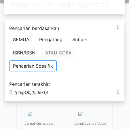
Pencarian berdasarkan :
E-Resources yang menarik bagi Anda
SEMUA
Pengarang
Subjek
ISBN/ISSN
ATAU COBA
Pencarian Spesifik
Jurnal Binamulia Hukum
Jurnal Begawan Abioso
Pencarian terakhir:
{{tmpObj[k].text}}
Jurnal Krisna Law
Jurnal Justice Voice