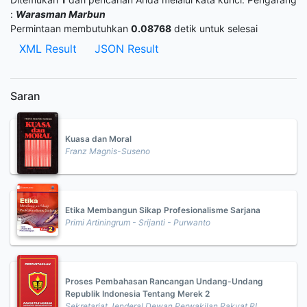
:
Warasman Marbun
Permintaan membutuhkan
0.08768
detik untuk selesai
XML Result
JSON Result
Saran
Kuasa dan Moral
Franz Magnis-Suseno
Etika Membangun Sikap Profesionalisme Sarjana
Primi Artiningrum - Srijanti - Purwanto
Proses Pembahasan Rancangan Undang-Undang
Republik Indonesia Tentang Merek 2
Sekretariat Jenderal Dewan Perwakilan Rakyat RI