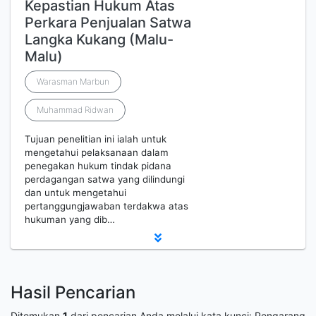
Kepastian Hukum Atas
Perkara Penjualan Satwa
Langka Kukang (Malu-
Malu)
Warasman Marbun
Muhammad Ridwan
Tujuan penelitian ini ialah untuk
mengetahui pelaksanaan dalam
penegakan hukum tindak pidana
perdagangan satwa yang dilindungi
dan untuk mengetahui
pertanggungjawaban terdakwa atas
hukuman yang dib…
Hasil Pencarian
Ditemukan
1
dari pencarian Anda melalui kata kunci:
Pengarang