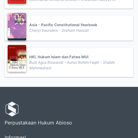
Asia - Pacific Constitutional Yearbook
Cheryl Saunders - Graham Hassall
HKI, Hukum Islam dan Fatwa MUI
Budi Agus Riswandi - Aunur Rohim Faqih - Shabhi
Mahmashani
Perpustakaan Hukum Abioso
Informasi