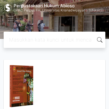
Perpustakaan Hukum Abioso
OPAC Perpus FH, Universitas Krisnadwipayana (UNKRIS)